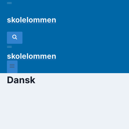
Fortsæt
til
skolelommen
indhold
skolelommen
Dansk